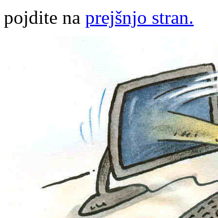
pojdite na
prejšnjo stran.