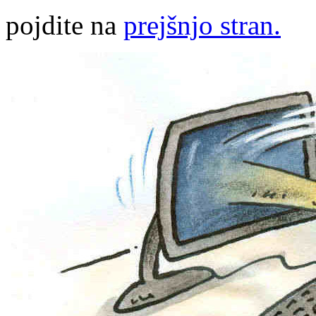
pojdite na
prejšnjo stran.