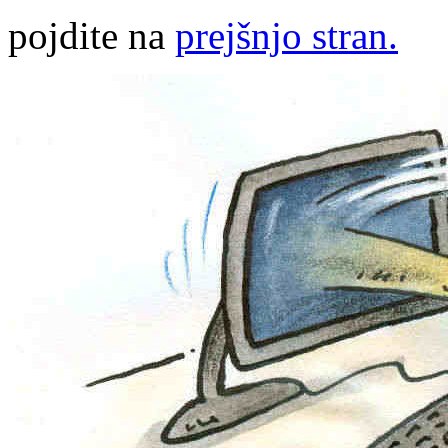
pojdite na
prejšnjo stran.