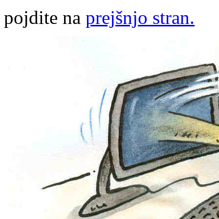
pojdite na
prejšnjo stran.