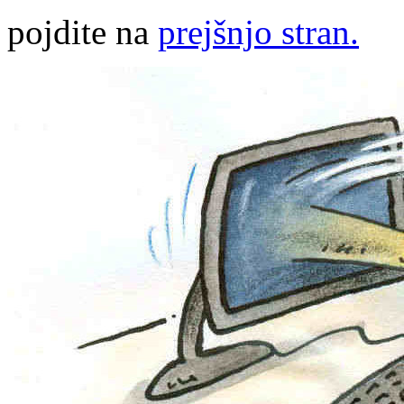
pojdite na
prejšnjo stran.