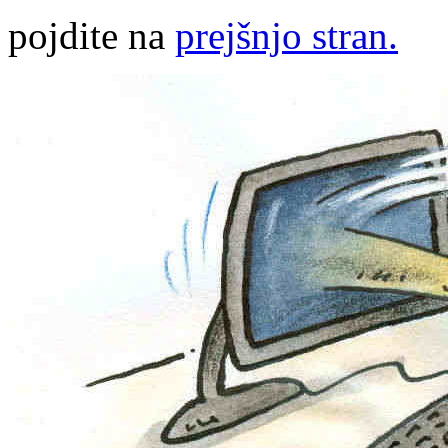
pojdite na
prejšnjo stran.