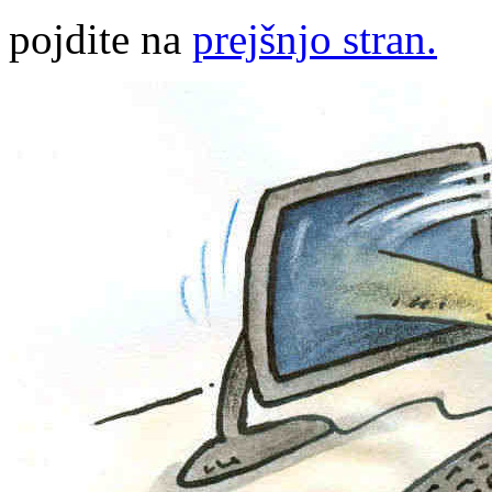
pojdite na
prejšnjo stran.