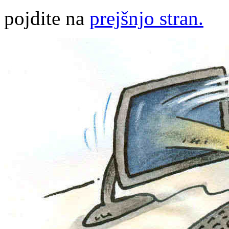
pojdite na
prejšnjo stran.