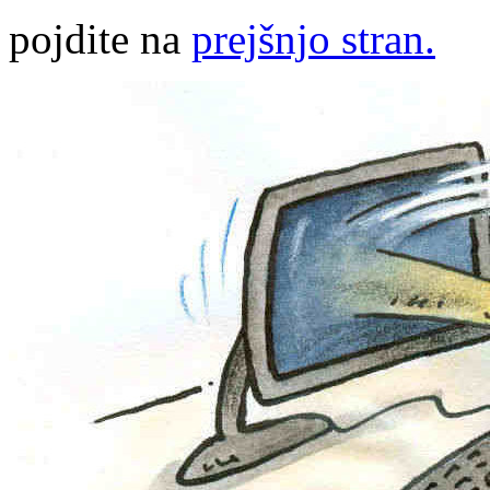
pojdite na
prejšnjo stran.