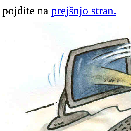
pojdite na
prejšnjo stran.