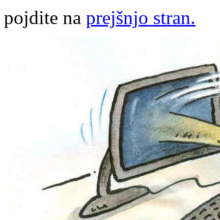
pojdite na
prejšnjo stran.