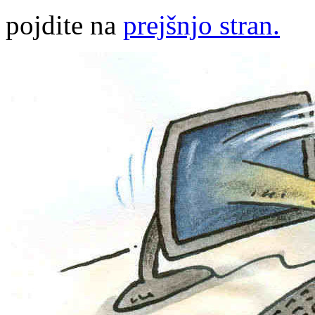
pojdite na
prejšnjo stran.