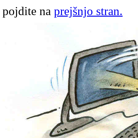
pojdite na
prejšnjo stran.