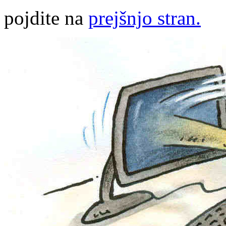
pojdite na
prejšnjo stran.