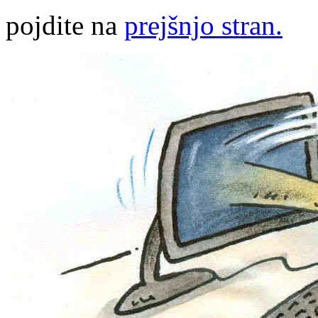
pojdite na
prejšnjo stran.