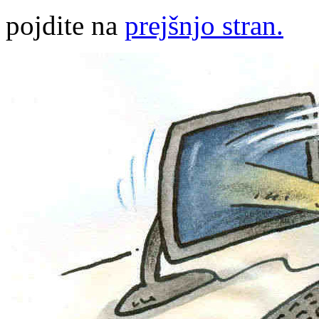
pojdite na
prejšnjo stran.