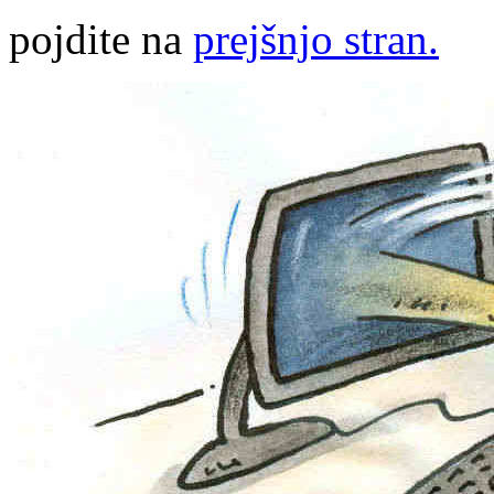
pojdite na
prejšnjo stran.