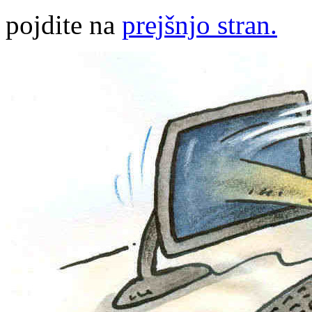
pojdite na
prejšnjo stran.