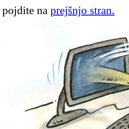
pojdite na
prejšnjo stran.