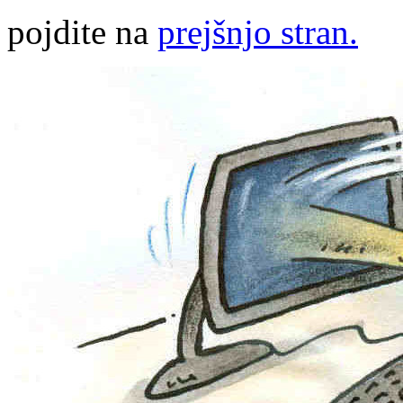
pojdite na
prejšnjo stran.