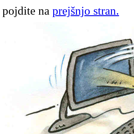
pojdite na
prejšnjo stran.