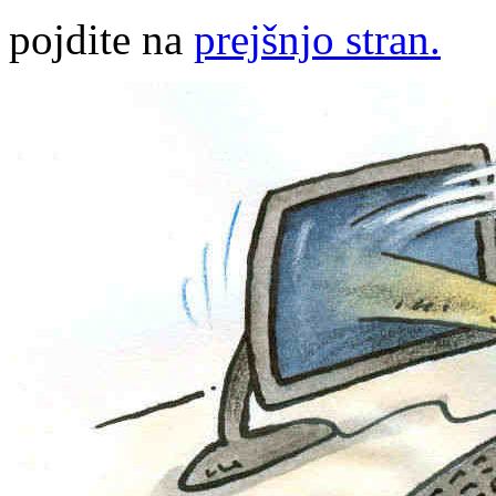
pojdite na
prejšnjo stran.