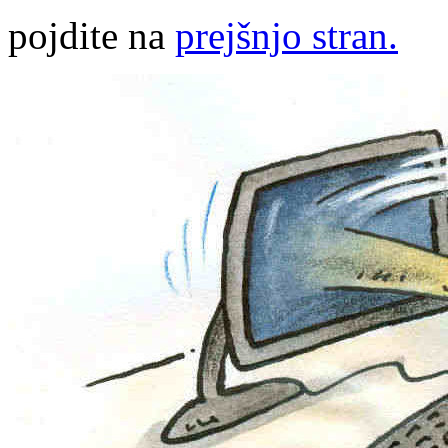
pojdite na
prejšnjo stran.