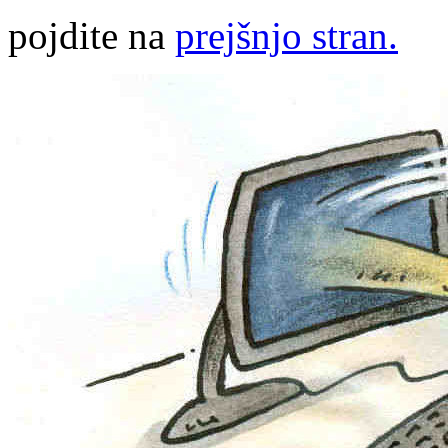
pojdite na
prejšnjo stran.