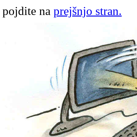
pojdite na
prejšnjo stran.