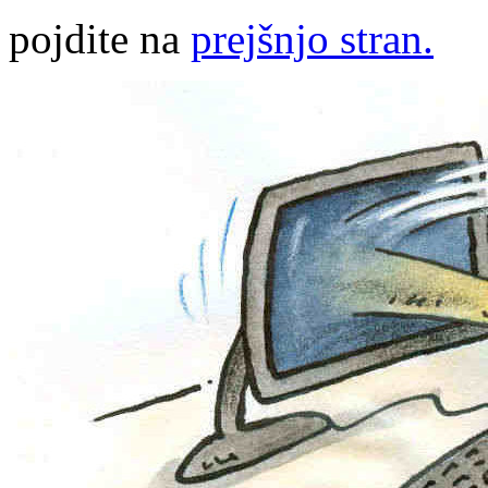
pojdite na
prejšnjo stran.