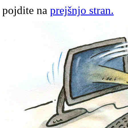
pojdite na
prejšnjo stran.