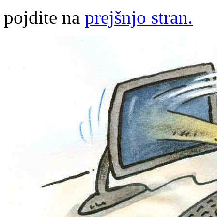
pojdite na
prejšnjo stran.