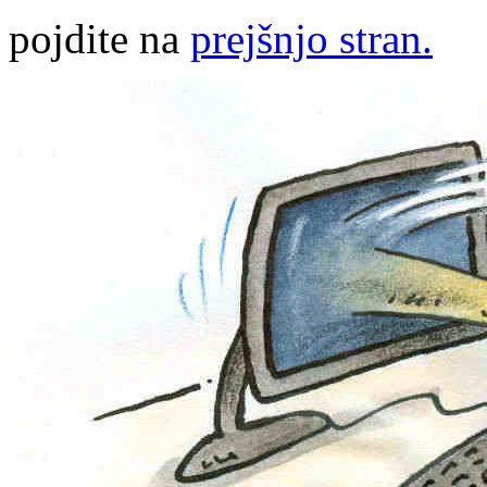
pojdite na
prejšnjo stran.