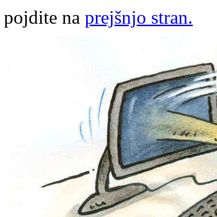
pojdite na
prejšnjo stran.