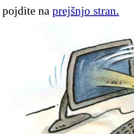
pojdite na
prejšnjo stran.