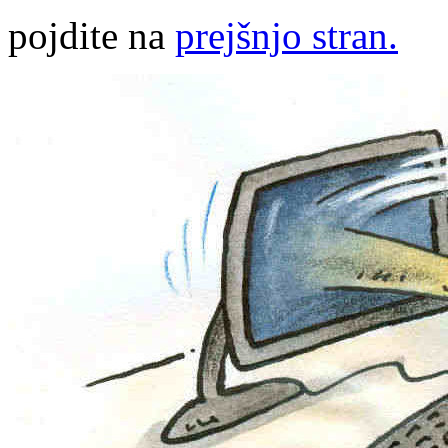
pojdite na
prejšnjo stran.