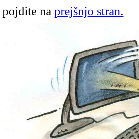
pojdite na
prejšnjo stran.