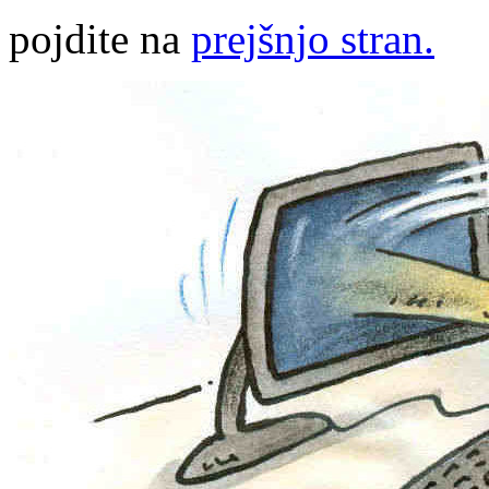
pojdite na
prejšnjo stran.