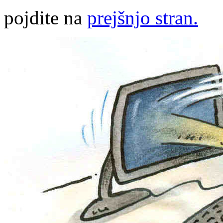
pojdite na
prejšnjo stran.