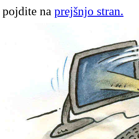
pojdite na
prejšnjo stran.