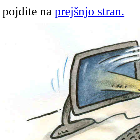
pojdite na
prejšnjo stran.