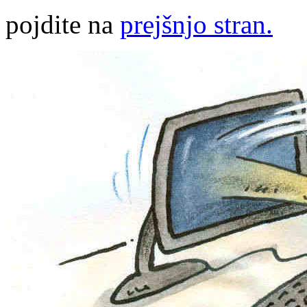
pojdite na
prejšnjo stran.