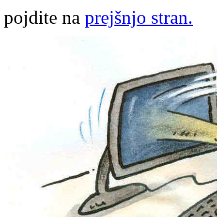
pojdite na
prejšnjo stran.