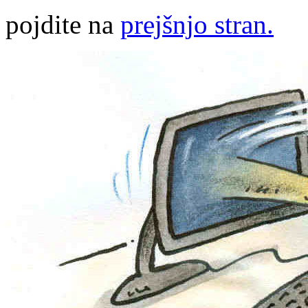
pojdite na
prejšnjo stran.