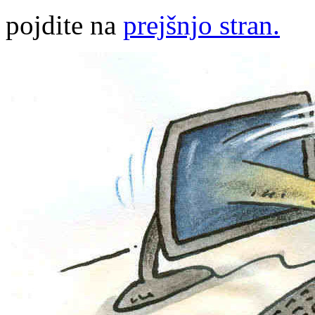
pojdite na
prejšnjo stran.