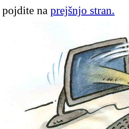
pojdite na
prejšnjo stran.