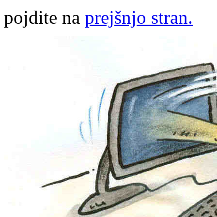
pojdite na
prejšnjo stran.