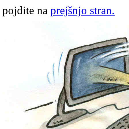
pojdite na
prejšnjo stran.