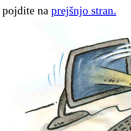
pojdite na
prejšnjo stran.