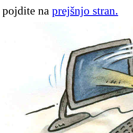
pojdite na
prejšnjo stran.