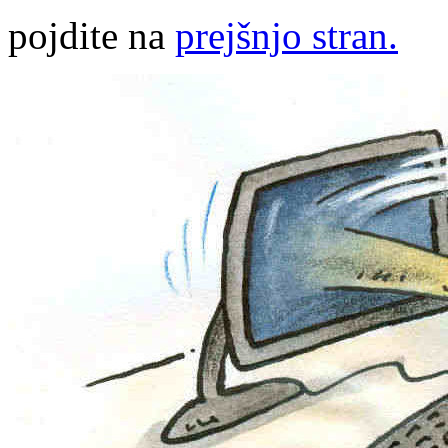
pojdite na
prejšnjo stran.