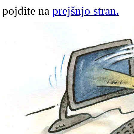
pojdite na
prejšnjo stran.