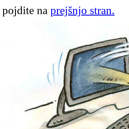
pojdite na
prejšnjo stran.