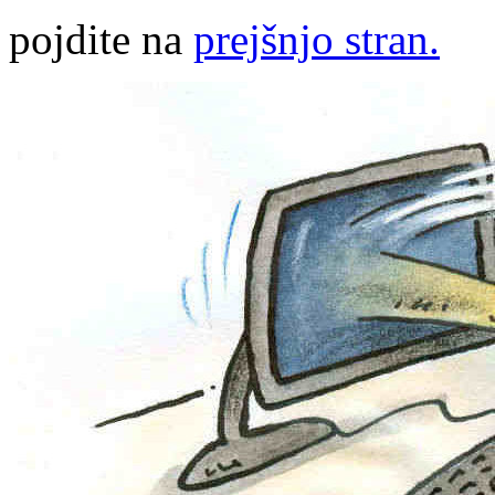
pojdite na
prejšnjo stran.